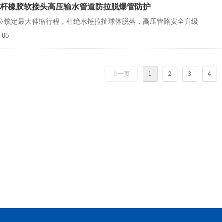
杆橡胶软接头高压输水管道防拉脱爆管防护
位锁定最大伸缩行程，杜绝水锤拉扯球体脱落，高压管路安全升级
-05
上一页
1
2
3
4