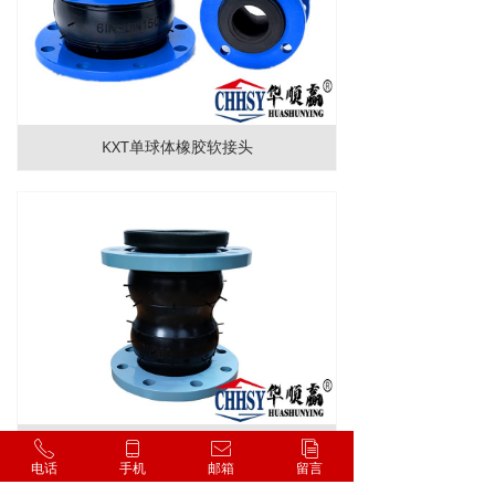
KXT单球体橡胶软接头
KST-F双球橡胶软接头
ꂅ
ꀆ
ꂘ
ꀢ
电话
手机
邮箱
留言