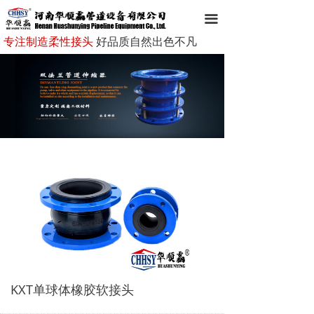
网站首页
끀
专注制造柔性接头
好品质自然出色不凡
走进华顺赢
华顺赢产品
新闻资讯
成功案例
客户服务
企业文化
在线留言
联系我们
KXT单球体橡胶软接头