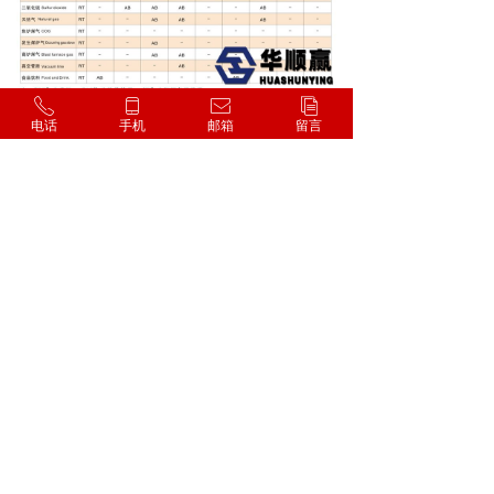
ꂅ
ꀆ
ꂘ
ꀢ
电话
手机
邮箱
留言
上一个：
KST-F双球橡胶软接头
ꄴ
下一个：
无
ꄲ
KXT单球体橡胶软接头