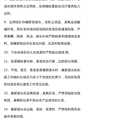
或长期停用再次启用前，应将螺栓重新加压拧紧再投入
运转。
、运用或贮存橡胶软接头，应防止高温、臭氧油及酸
9
碱环境。用在室外或向阳顶风的管道应搭建遮阳架，严
禁暴嗮、雨淋、风浊。接头外表严禁刷漆和缠绕保温资
料。因橡胶制品存在老化问题，应及时检查改换。
、
可曲挠橡胶接头
在装置时严禁超位移很
限。
10
、装置螺栓要对称，逐渐加压拧紧，以防部分泄露。
11
、平地、悬空、垂直装置橡胶接头时，橡胶接头的实
12
践工作轴向位移压力应小于管道的支撑力，否则应装置
防拉脱安装以避免工作受压拉脱。
、橡胶接头应远离热源，臭氧区域，严禁强辐射光线
13
映照。暴晒和运用不契合本产品请求的介质。
、橡胶接头在运输、装卸、装置时、严禁锐利用具划
14
破外表密封面。