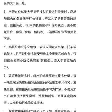
径的大口径出处。
、当管道位移量大于等于接头的较大补偿量时，应增
5
加接头的数量来平行位移量，严禁为了调整管道的超
差，使接头处于很 限的挠曲位移和偏向状态，更不能
超限度（伸缩、位移、偏转等），运用详细装置数据见
下表。
、高层给水或悬空给水，管道应固定在吊架、托架或
6
锚架上，且不能让接头接受管道本身重量和轴向力，否
则接头应装备防拉脱安装
其接受力需大于管道轴向
(
力
。
)
、装置橡胶接头时，螺栓的螺杆应伸向接头外侧，每
7
一法兰端面的螺栓按对角加压的办法重复平均拧紧，避
免压偏。丝扣接头应运用规范扳手匀力拧紧，不要用加
力秆加力使活接头滑丝、滑棱和断裂，而且要定期检
查，以免松动形成脱盘或渗水。
、橡胶软接头在初次接受压力（如：装置试压等）后
8