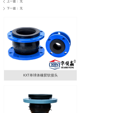
上一篇：
无
ꄴ
下一篇：
无
ꄲ
KXT单球体橡胶软接头