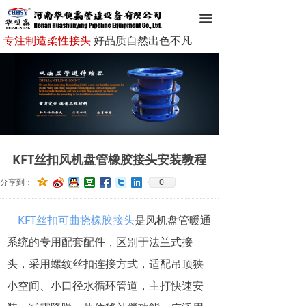
网站首页
끀
专注制造柔性接头
好品质自然出色不凡
走进华顺赢
华顺赢产品
新闻资讯
成功案例
KFT丝扣风机盘管橡胶接头安装教程
客户服务
0
分享到：
企业文化
KFT丝扣可曲挠橡胶接头
是风机盘管暖通
在线留言
系统的专用配套配件，区别于法兰式接
联系我们
头，采用螺纹丝扣连接方式，适配吊顶狭
小空间、小口径水循环管道，主打快速安