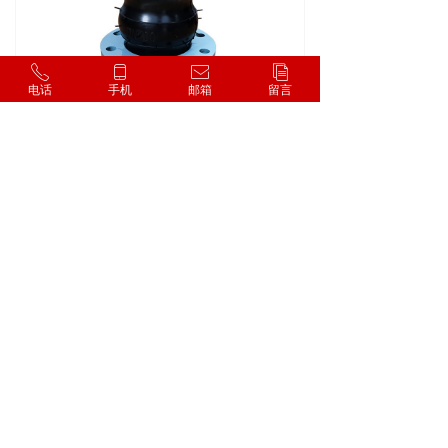
ꂅ
ꀆ
ꂘ
ꀢ
电话
手机
邮箱
留言
KST-F双球橡胶软接头
全端面密封橡胶接头
天然橡胶软接头高弹减震泵房清水管道柔性连接管件