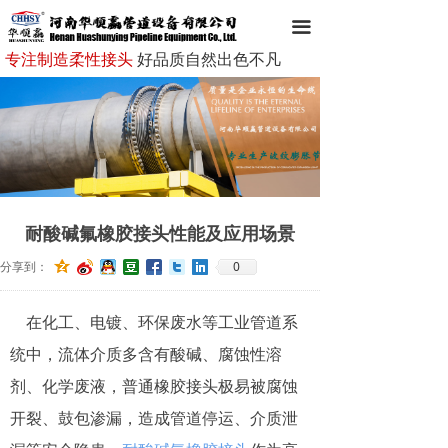
网站首页
끀
专注制造柔性接头
好品质自然出色不凡
走进华顺赢
华顺赢产品
新闻资讯
成功案例
耐酸碱氟橡胶接头性能及应用场景
客户服务
0
分享到：
企业文化
在化工、电镀、环保废水等工业管道系
在线留言
统中，流体介质多含有酸碱、腐蚀性溶
联系我们
剂、化学废液，普通橡胶接头极易被腐蚀
开裂、鼓包渗漏，造成管道停运、介质泄