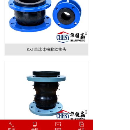
KXT单球体橡胶软接头
ꂅ
ꀆ
ꂘ
ꀢ
KST-F双球橡胶软接头
电话
手机
邮箱
留言