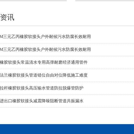
资讯
DM三元乙丙橡胶软接头户外耐候污水防腐长效耐用
DM三元乙丙橡胶软接头户外耐候污水防腐长效耐用
橡胶软接头常温清水专用高弹耐磨经济通用管件
法兰橡胶软接头管道错位自由对位降低施工难度
拉杆橡胶软接头高压输水管道防拉脱爆管防护
进出口橡胶软接头减震降噪阻断管道共振漏水