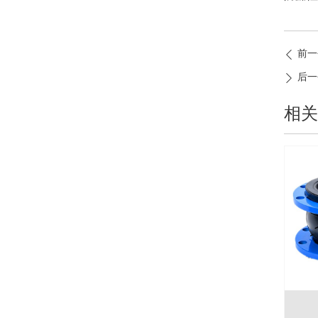
前一
ꄴ
后一
ꄲ
相关