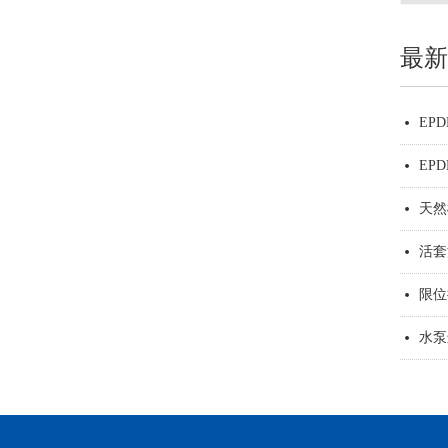
最新
EP
넸
EP
넸
天然
넸
活套
넸
限位
넸
水泵
넸