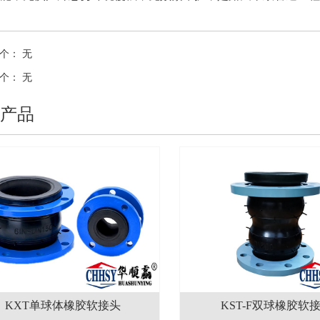
个：
无
个：
无
产品
KXT单球体橡胶软接头
KST-F双球橡胶软