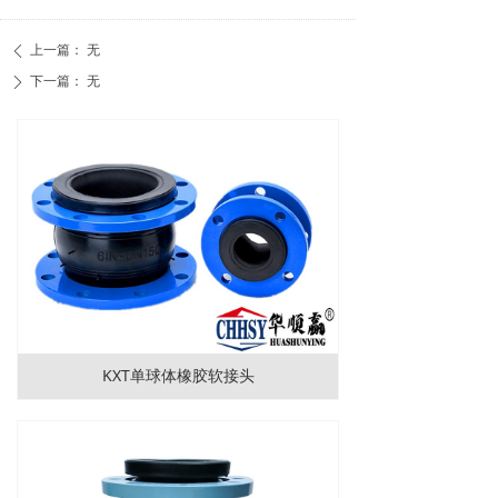
上一篇：
无
ꄴ
下一篇：
无
ꄲ
KXT单球体橡胶软接头