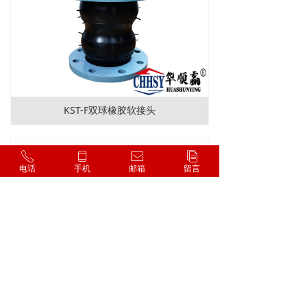
KST-F双球橡胶软接头
ꂅ
ꀆ
ꂘ
ꀢ
电话
手机
邮箱
留言
全端面密封橡胶接头