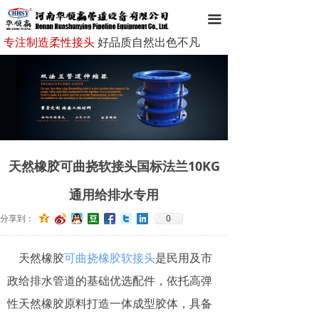
网站首页
끀
专注制造柔性接头
好品质自然出色不凡
走进华顺赢
华顺赢产品
新闻资讯
成功案例
天然橡胶可曲挠软接头国标法兰10KG
客户服务
通用给排水专用
企业文化
0
分享到：
在线留言
天然橡胶
可曲挠橡胶软接头
是民用及市
联系我们
政给排水管道的基础优选配件，依托高弹
性天然橡胶原料打造一体成型胶体，具备