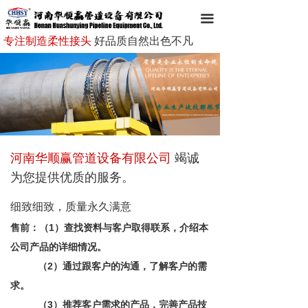
网站首页
끀
专注制造柔性接头
好品质自然出色不凡
走进华顺赢
华顺赢产品
新闻资讯
成功案例
河南华顺赢管道设备有限公司
竭诚
客户服务
为您提供优质的服务。
企业文化
细致细致，质量永久满意
售前：
（1）查找资料与客户取得联系，介绍本
在线留言
公司产品的详细情况。
联系我们
（2）通过跟客户的沟通，了解客户的需
求。
（3）推荐客户需求的产品，完善产品技