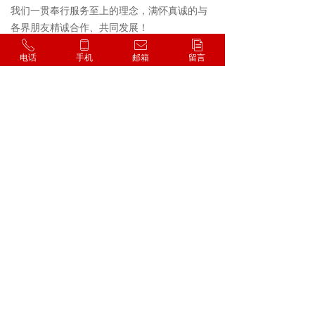
我们一贯奉行服务至上的理念，满怀真诚的与
各界朋友精诚合作、共同发展！
ꂅ
ꀆ
ꂘ
ꀢ
电话
手机
邮箱
留言
查看更多+
新闻动态
NBR丁腈橡胶软接头耐油抗溶胀工业油品管路专用连接件
天然橡胶软接头常温清水专用高弹耐磨经济通用管件